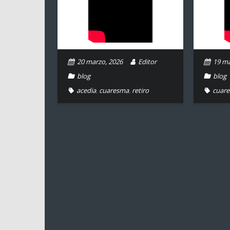
20 marzo, 2026
Editor
19 ma
blog
blog
acedia
,
cuaresma
,
retiro
cuar