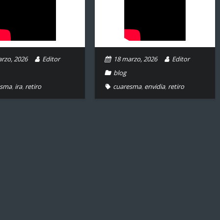
rzo, 2026
Editor
18 marzo, 2026
Editor
blog
esma
,
ira
,
retiro
cuaresma
,
envidia
,
retiro