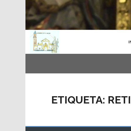
I
ETIQUETA:
RET