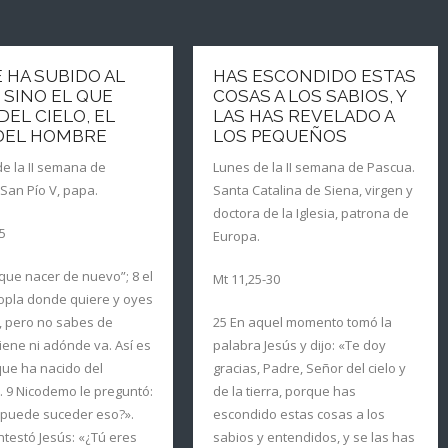
 HA SUBIDO AL
HAS ESCONDIDO ESTAS
 SINO EL QUE
COSAS A LOS SABIOS, Y
DEL CIELO, EL
LAS HAS REVELADO A
 DEL HOMBRE
LOS PEQUEÑOS
e la II semana de
Lunes de la II semana de Pascua.
San Pío V, papa.
Santa Catalina de Siena, virgen y
doctora de la Iglesia, patrona de
15
Europa.
que nacer de nuevo”; 8 el
Mt 11,25-30
opla donde quiere y oyes
, pero no sabes de
25 En aquel momento tomó la
ene ni adónde va. Así es
palabra Jesús y dijo: «Te doy
que ha nacido del
gracias, Padre, Señor del cielo y
». 9 Nicodemo le preguntó:
de la tierra, porque has
puede suceder eso?».
escondido estas cosas a los
ntestó Jesús: «¿Tú eres
sabios y entendidos, y se las has