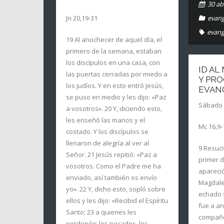
30 abr
Jn 20,19-31
evang
evang
19 Al anochecer de aquel día, el
primero de la semana, estaban
los discípulos en una casa, con
ID A
las puertas cerradas por miedo a
Y PR
los judíos. Y en esto entró Jesús,
EVAN
se puso en medio y les dijo: «Paz
Sábado 
a vosotros». 20 Y, diciendo esto,
les enseñó las manos y el
Mc 16,9-
costado. Y los discípulos se
llenaron de alegría al ver al
9 Resuci
Señor. 21 Jesús repitió: «Paz a
primer d
vosotros. Como el Padre me ha
apareci
enviado, así también os envío
Magdale
yo». 22 Y, dicho esto, sopló sobre
echado s
ellos y les dijo: «Recibid el Espíritu
fue a an
Santo; 23 a quienes les
compañe
perdonéis los pecados, les