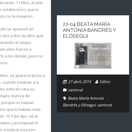
lorando. 11 Ellos, al oírle
e estaba vivo y que lo
sto, no la creyeron.
27-04 BEATA MARÍA
ués se apareció en
ANTONIA BANDRÉS Y
e otro a dos de ellos que
ELÓSEGUI
minando al campo.
én ellos fueron a
lo a los demás, pero no
eron.
ltimo, se apareció Jesús a
27 abril, 2019
Editor
, cuando estaban a la
les echó en cara su
santoral
idad y dureza de
Beata María Antonia
, porque no habían
Bandrés y Elósegui
,
santoral
 los que lo habían visto
o. 15 Y les dijo: «Id al
ntero y proclamad el
o a toda la creación.