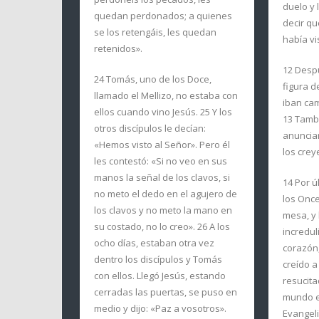
duelo y l
quedan perdonados; a quienes
decir qu
se los retengáis, les quedan
había vi
retenidos».
12 Desp
24 Tomás, uno de los Doce,
figura d
llamado el Mellizo, no estaba con
iban ca
ellos cuando vino Jesús. 25 Y los
13 Tambi
otros discípulos le decían:
anunciar
«Hemos visto al Señor». Pero él
los crey
les contestó: «Si no veo en sus
manos la señal de los clavos, si
14 Por ú
no meto el dedo en el agujero de
los Once
los clavos y no meto la mano en
mesa, y 
su costado, no lo creo». 26 A los
incredul
ocho días, estaban otra vez
corazón
dentro los discípulos y Tomás
creído a
con ellos. Llegó Jesús, estando
resucitad
cerradas las puertas, se puso en
mundo e
medio y dijo: «Paz a vosotros».
Evangeli