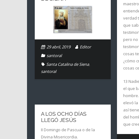
maestro 
entiende
verdad t
que sab
testimon
pero no 
testimon
29 abril, 2019
Editor
cosas te
santoral
¿cómo cr
Santa Catalina de Siena
,
cosas ce
santoral
13 Nadie
el que ba
hombre.
elevó la
así tien
A LOS OCHO DÍAS
del homb
LLEGÓ JESÚS
que cree
II Domingo de Pascua o de la
Divina Misericordia.