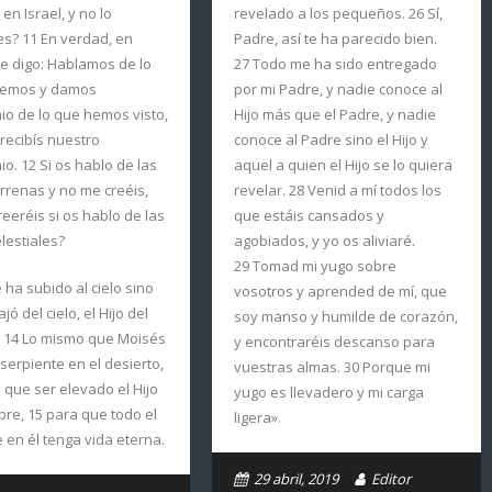
en Israel, y no lo
revelado a los pequeños. 26 Sí,
s? 11 En verdad, en
Padre, así te ha parecido bien.
e digo: Hablamos de lo
27 Todo me ha sido entregado
emos y damos
por mi Padre, y nadie conoce al
io de lo que hemos visto,
Hijo más que el Padre, y nadie
recibís nuestro
conoce al Padre sino el Hijo y
io. 12 Si os hablo de las
aquel a quien el Hijo se lo quiera
rrenas y no me creéis,
revelar. 28 Venid a mí todos los
eeréis si os hablo de las
que estáis cansados y
lestiales?
agobiados, y yo os aliviaré.
29 Tomad mi yugo sobre
 ha subido al cielo sino
vosotros y aprended de mí, que
jó del cielo, el Hijo del
soy manso y humilde de corazón,
 14 Lo mismo que Moisés
y encontraréis descanso para
 serpiente en el desierto,
vuestras almas. 30 Porque mi
e que ser elevado el Hijo
yugo es llevadero y mi carga
re, 15 para que todo el
ligera».
 en él tenga vida eterna.
29 abril, 2019
Editor