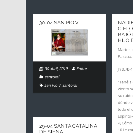
30-04 SAN PÍO V
NADIE
CIELO
BAJÓ 
HIJO
Martes d
Pascua. 
30 abril, 2019
Editor
Jn 3,7b-
santoral
“Tenéis 
San Pío V
,
santoral
viento s
su ruido
dónde vi
todo el 
Espíritu
«¿Cómo 
29-04 SANTA CATALINA
10 Le co
DE SIENA