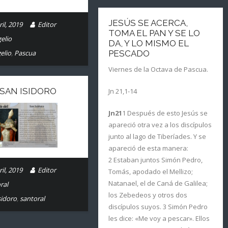
JESÚS SE ACERCA,
il, 2019
Editor
TOMA EL PAN Y SE LO
elio
DA, Y LO MISMO EL
elio
,
Pascua
PESCADO
Viernes de la Octava de Pascua.
 SAN ISIDORO
Jn 21,1-14
Jn21
1 Después de esto Jesús se
apareció otra vez a los discípulos
junto al lago de Tiberíades. Y se
apareció de esta manera:
2 Estaban juntos Simón Pedro,
il, 2019
Editor
Tomás, apodado el Mellizo;
Natanael, el de Caná de Galilea;
ral
los Zebedeos y otros dos
sidoro
,
santoral
discípulos suyos. 3 Simón Pedro
les dice: «Me voy a pescar». Ellos