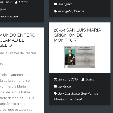
il, 2019
Editor
evangelio
elio
evangelio
,
Pascua
elio
,
Pascua
28-04 SAN LUIS MARÍA
L MUNDO ENTERO
GRIGNION DE
OCLAMAD EL
MONTFORT
GELIO
de la Octava de Pascua.
15
tado al amanecer del
28 abril, 2019
Editor
ía de la semana, se
ó primero a María
santoral
na, de la que había
San Luis María Grignion de
iete demonios. 10 Ella
Montfort
,
santoral
unciárselo a sus
ros, que estaban de