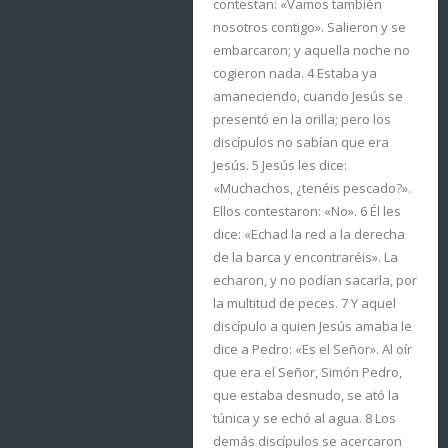
contestan: «Vamos también
nosotros contigo». Salieron y se
embarcaron; y aquella noche no
cogieron nada. 4 Estaba ya
amaneciendo, cuando Jesús se
presentó en la orilla; pero los
discípulos no sabían que era
Jesús. 5 Jesús les dice:
«Muchachos, ¿tenéis pescado?».
Ellos contestaron: «No». 6 Él les
dice: «Echad la red a la derecha
de la barca y encontraréis». La
echaron, y no podían sacarla, por
la multitud de peces. 7 Y aquel
discípulo a quien Jesús amaba le
dice a Pedro: «Es el Señor». Al oír
que era el Señor, Simón Pedro,
que estaba desnudo, se ató la
túnica y se echó al agua. 8 Los
demás discípulos se acercaron