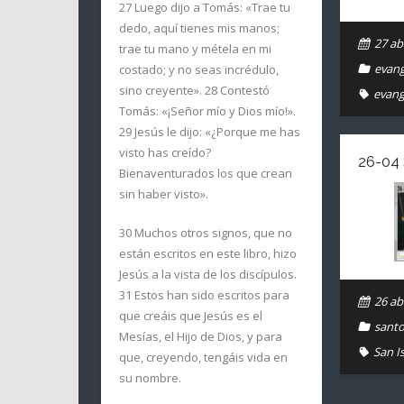
27 Luego dijo a Tomás: «Trae tu
dedo, aquí tienes mis manos;
27 abr
trae tu mano y métela en mi
evang
costado; y no seas incrédulo,
sino creyente». 28 Contestó
evang
Tomás: «¡Señor mío y Dios mío!».
29 Jesús le dijo: «¿Porque me has
visto has creído?
26-04
Bienaventurados los que crean
sin haber visto».
30 Muchos otros signos, que no
están escritos en este libro, hizo
Jesús a la vista de los discípulos.
31 Estos han sido escritos para
26 abr
que creáis que Jesús es el
santo
Mesías, el Hijo de Dios, y para
San I
que, creyendo, tengáis vida en
su nombre.