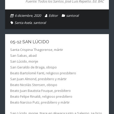
Fuente: Todos los Santos. José Luis Repetto. Ed. BAC
6 diciembre, 2020
Editor
santoral
Santa Asela
,
santoral
05-12 SAN LÚCIDO
Santa Crispina Thagorense, mártir
San Sabas, abad
San Lúcido, monje
San Geraldo de Braga, obispo
Beato Bartolomé Fanti, religioso presbítero
San Juan Almond, presbítero y mártir
Beato Nicolás Stensen, obispo
Beato Juan Bautista Fouque, presbítero
Beato Felipe Rinaldi, religioso presbítero
Beato Narciso Putz, presbítero y mártir
San Lúcido, monje. Nace en Akwara junto a Salerno, se hizo