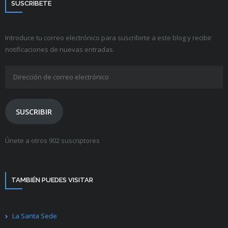
SUSCRÍBETE
Introduce tu correo electrónico para suscribirte a este blog y recibir
notificaciones de nuevas entradas.
Dirección
de
correo
electrónico
SUSCRIBIR
Únete a otros 902 suscriptores
TAMBIÉN PUEDES VISITAR
La Santa Sede