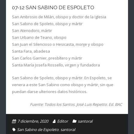
07-12 SAN SABINO DE ESPOLETO
San Ambrosio de Milán, obispo y doctor de la Iglesia
San Sabino de Spoleto, obispo y mártir
San Atenodoro, mártir
San Urbano de Teano, obispo
San Juan el Silencioso o Hesicasta, monje y obispo
Santa Fara, abadesa
San Carlos Garnier, presbítero y mártir
Santa María Josefa Rossello, virgen y fundadora
San Sabino de Spoleto, obispo y mártir. En Espoleto, se
venera a este San Sabino como obispo y mártir, sin que
puedan darse ulteriores datos históricos.
Fuente: Todos los Santos. José Luis Repetto. Ed. BAC
7 diciembre, 2020
Editor
santoral
San Sabino de Espoleto
,
santoral