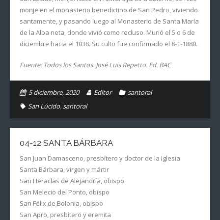
monje en el monasterio benedictino de San Pedro, viviendo
santamente, y pasando luego al Monasterio de Santa María
de la Alba neta, donde vivió como recluso. Murió el 5 o 6 de
diciembre hacia el 1038. Su culto fue confirmado el 8-1-1880.
Fuente: Todos los Santos. José Luis Repetto. Ed. BAC
5 diciembre, 2020
Editor
santoral
San Lúcido
,
santoral
04-12 SANTA BÁRBARA
San Juan Damasceno, presbítero y doctor de la Iglesia
Santa Bárbara, virgen y mártir
San Heraclas de Alejandría, obispo
San Melecio del Ponto, obispo
San Félix de Bolonia, obispo
San Apro, presbítero y eremita