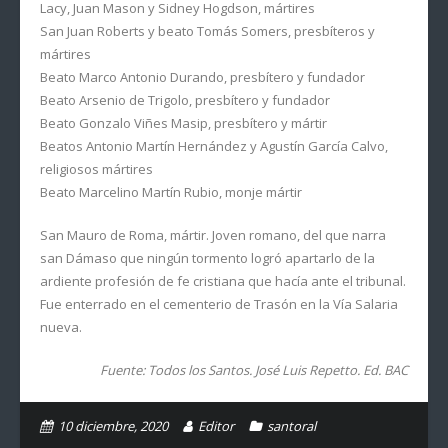
Lacy, Juan Mason y Sidney Hogdson, mártires
San Juan Roberts y beato Tomás Somers, presbíteros y
mártires
Beato Marco Antonio Durando, presbítero y fundador
Beato Arsenio de Trigolo, presbítero y fundador
Beato Gonzalo Viñes Masip, presbítero y mártir
Beatos Antonio Martín Hernández y Agustín García Calvo,
religiosos mártires
Beato Marcelino Martín Rubio, monje mártir
San Mauro de Roma, mártir. Joven romano, del que narra
san Dámaso que ningún tormento logró apartarlo de la
ardiente profesión de fe cristiana que hacía ante el tribunal.
Fue enterrado en el cementerio de Trasón en la Vía Salaria
nueva.
Fuente: Todos los Santos. José Luis Repetto. Ed. BAC
10 diciembre, 2020
Editor
santoral