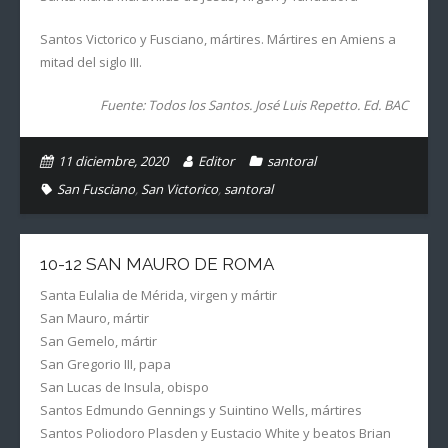
Santos Victorico y Fusciano, mártires. Mártires en Amiens a
mitad del siglo III.
Fuente: Todos los Santos. José Luis Repetto. Ed. BAC
11 diciembre, 2020
Editor
santoral
San Fusciano
,
San Victorico
,
santoral
10-12 SAN MAURO DE ROMA
Santa Eulalia de Mérida, virgen y mártir
San Mauro, mártir
San Gemelo, mártir
San Gregorio III, papa
San Lucas de Insula, obispo
Santos Edmundo Gennings y Suintino Wells, mártires
Santos Poliodoro Plasden y Eustacio White y beatos Brian