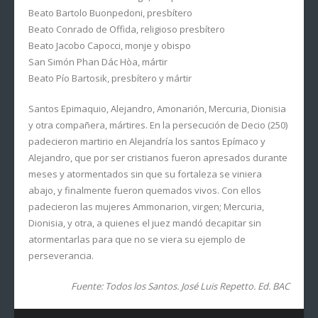
Beato Bartolo Buonpedoni, presbítero
Beato Conrado de Offida, religioso presbítero
Beato Jacobo Capocci, monje y obispo
San Simón Phan Dác Hòa, mártir
Beato Pío Bartosik, presbítero y mártir
Santos Epimaquio, Alejandro, Amonarión, Mercuria, Dionisia
y otra compañera, mártires. En la persecución de Decio (250)
padecieron martirio en Alejandría los santos Epímaco y
Alejandro, que por ser cristianos fueron apresados durante
meses y atormentados sin que su fortaleza se viniera
abajo, y finalmente fueron quemados vivos. Con ellos
padecieron las mujeres Ammonarion, virgen; Mercuria,
Dionisia, y otra, a quienes el juez mandó decapitar sin
atormentarlas para que no se viera su ejemplo de
perseverancia.
Fuente: Todos los Santos. José Luis Repetto. Ed. BAC