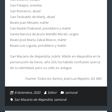
San Patapio, eremita
San Romarico, abad
San Teobaldo de Marly, abad
Beato Juan Minami, mártir
San Nadal Chabanel, presbítero y mártir
Santa Narcisa de Jesús Martillo Morán, virgen
Beato José María Zabal Blasco, mártir
Beato Luis Liguda, presbítero y mártir
San Macario de Alejandría, mártir. Mártir en Alejandría en la
persecución de Decio, año 250, ha habido confusión acerca
de su identidad, pero su culto es antiguo.
Fuente: Todos los Santos. José Luis Repetto. Ed. BAC
8 diciembre, 2020
Editor
santoral
San Macario de Alejandría
,
santoral