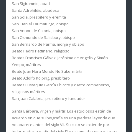
San Sigiramnio, abad
Santa Adrehildis, abadesa
San Sola, presbítero y eremita
San Juan el Taumaturgo, obispo
San Annon de Colonia, obispo
San Osmundo de Salisbury, obispo
San Bernardo de Parma, monje y obispo
Beato Pedro Pettinario, religioso
Beatos Francisco Gálvez, Jerónimo de Angelis y Simón
Yempo, mártires
Beato Juan Hara Mondo No Suke, mártir
Beato Adolfo Kolping, presbítero
Beatos Eustaquio García Chicote y cuatro compañeros,
religiosos mártires
San Juan Calabria, presbítero y fundador
Santa Bárbara, virgen y mártir. Los estudiosos están de
acuerdo en que su biografía es una piadosa leyenda que
no aparece antes del siglo VII. Su culto se extiende por
todas partes a partir del siglo IX y es tomada como patrona