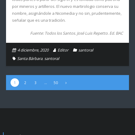
por mineros y artilleros. El nuevo martirologio conserva su
nombre, asignándole a Nicomedia y no sin, prudentemente,
señalar que es una tradición.
Fuente: Todos los Santos. José Luis Repetto. Ed. BAC
4 diciembre, 2020
Editor
santoral
Santa Bárbara
,
santoral
1
2
3
…
50