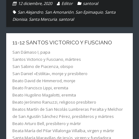
12 diciembre, 2020
Editor
santoral
San Alejandro
,
San Amonarión
,
San Epimaquio
,
Santa
Dionisia
,
Santa Mercuria
,
santoral
11-12 SANTOS VICTORICO Y FUSCIANO
San Dámaso I, papa
Santos Victorico y Fusciano, mártires
San Sabino de Piacenza, obispo
San Daniel «Estilita», monje y presbítero
Beato David de Himmerod, monje
Beato Francisco Lippi, eremita
Beato Hugolino Magalotti, eremita
Beato Jerónimo Ranuzzi, religioso presbítero
Beatos Martín de San Nicolás Lumbreras Peralta y Melchor
de San Agustín Sánchez Pérez, presbíteros y mártires
Beato Arturo Bell, presbítero y mártir
Beata María del Pilar Villalonga Villalba, virgen y mártir
Santa María Maravillas de Jesús, virgen y fundadora