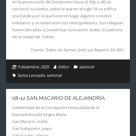
en la persecución de Diocleciano hacia el 304, y allí se
conservó su tumba, sobre la que en el siglo VII se edifica
una basílica en la que tuvieron lugar algunos concilios
toledanos y se enterraron sus metropolitanos. Sus reliquias
fueron llevadas a Oviedo tras la invasión árabe. Es patrona
de la ciudad de Toledo.
Fuente: Todos los Santos. José Luis Repetto. Ed. BAC
9 diciembre, 2020
Editor
santoral
Santa Leocadia
,
santoral
08-12 SAN MACARIO DE ALEJANDRÍA
Solemnidad de la Concepción Inmaculada de la
bienaventurada Virgen María
San Macario, mártir
San Eutiquiano, papa
San Eucario, obispo