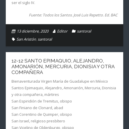
ser el siglo IV.
Fuente: Todos los Santos. José Luis Repetto. Ed. BAC
13 diciembre, 2020
Editor
santoral
San Aristón
,
santoral
12-12 SANTO EPIMAQUIO, ALEJANDRO,
AMONARIÓN, MERCURIA, DIONISIA Y OTRA
COMPAÑERA
Bienaventurada Virgen María de Guadalupe en México
Santos Epimaquio, Alejandro, Amonarión, Mercuria, Dionisia
y otra compañera, mártires
San Espiridión de Tremitus, obispo
San Finiano de Clonard, abad
San Corentino de Quimper, obispo
San Israel, religioso presbítero
San Vicelino de Oldenburgo, obispo