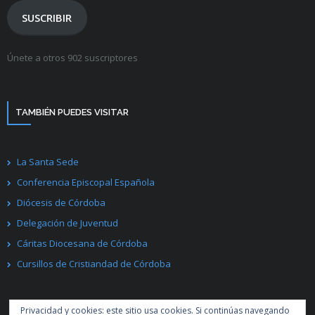
electrónico
SUSCRIBIR
Únete a otros 902 suscriptores
TAMBIÉN PUEDES VISITAR
La Santa Sede
Conferencia Episcopal Española
Diócesis de Córdoba
Delegación de Juventud
Cáritas Diocesana de Córdoba
Cursillos de Cristiandad de Córdoba
Privacidad y cookies: este sitio usa cookies. Si continúas navegando