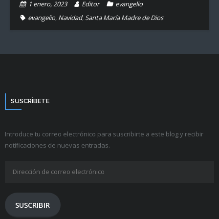
1 enero, 2023
Editor
evangelio
evangelio
,
Navidad
,
Santa María Madre de Dios
SUSCRÍBETE
Introduce tu correo electrónico para suscribirte a este blog y recibir
notificaciones de nuevas entradas.
Dirección
de
correo
electrónico
SUSCRIBIR