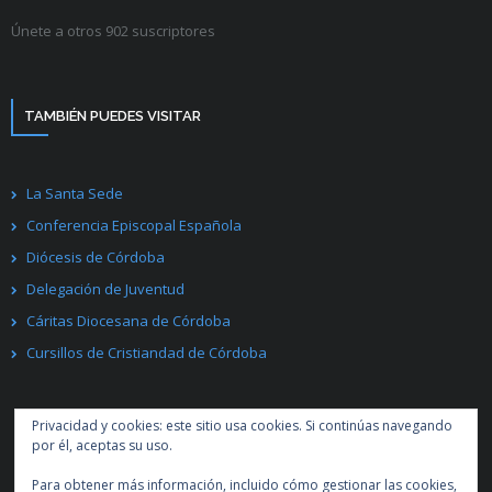
Únete a otros 902 suscriptores
TAMBIÉN PUEDES VISITAR
La Santa Sede
Conferencia Episcopal Española
Diócesis de Córdoba
Delegación de Juventud
Cáritas Diocesana de Córdoba
Cursillos de Cristiandad de Córdoba
Privacidad y cookies: este sitio usa cookies. Si continúas navegando
por él, aceptas su uso.
Para obtener más información, incluido cómo gestionar las cookies,