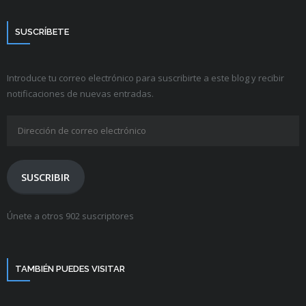
SUSCRÍBETE
Introduce tu correo electrónico para suscribirte a este blog y recibir
notificaciones de nuevas entradas.
Dirección
de
correo
electrónico
SUSCRIBIR
Únete a otros 902 suscriptores
TAMBIÉN PUEDES VISITAR