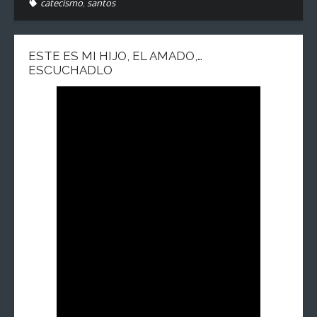
catecismo
,
santos
ESTE ES MI HIJO, EL AMADO,…
ESCUCHADLO