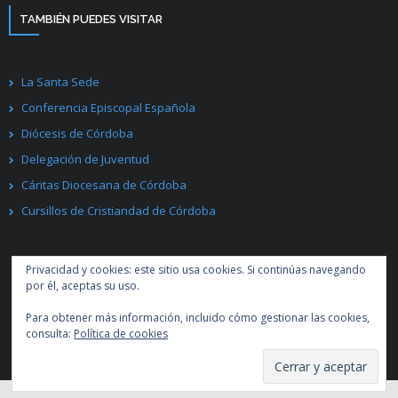
TAMBIÉN PUEDES VISITAR
La Santa Sede
Conferencia Episcopal Española
Diócesis de Córdoba
Delegación de Juventud
Cáritas Diocesana de Córdoba
Cursillos de Cristiandad de Córdoba
Privacidad y cookies: este sitio usa cookies. Si continúas navegando
por él, aceptas su uso.
Para obtener más información, incluido cómo gestionar las cookies,
Desarrollado por
Think Up Themes Ltd
. Creado con
WordPress
.
consulta:
Política de cookies