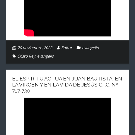
20 noviembre, 2022
Editor
evangelio
Cristo Rey
,
evangelio
EL ESPÍRITU ACTÚA EN JUAN BAUTISTA, EN
LA VIRGEN Y EN LA VIDA DE JESÚS C.I.C. Nº
717-730