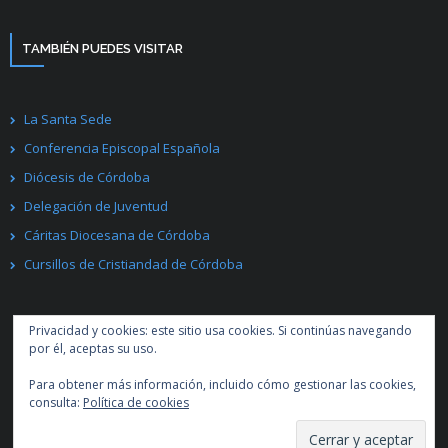
TAMBIÉN PUEDES VISITAR
La Santa Sede
Conferencia Episcopal Española
Diócesis de Córdoba
Delegación de Juventud
Cáritas Diocesana de Córdoba
Cursillos de Cristiandad de Córdoba
Privacidad y cookies: este sitio usa cookies. Si continúas navegando
por él, aceptas su uso.
Para obtener más información, incluido cómo gestionar las cookies,
Desarrollado por
Think Up Themes Ltd
. Creado con
WordPress
.
consulta:
Política de cookies