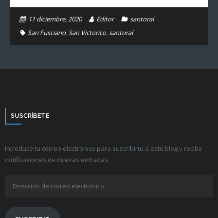
11 diciembre, 2020
Editor
santoral
San Fusciano
,
San Victorico
,
santoral
SUSCRÍBETE
Introduce tu correo electrónico para suscribirte a este blog y recibir
notificaciones de nuevas entradas.
Dirección
de
correo
electrónico