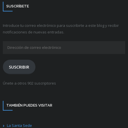
SUSCRÍBETE
Introduce tu correo electrónico para suscribirte a este blog y recibir
notificaciones de nuevas entradas.
Dirección
de
correo
electrónico
SUSCRIBIR
Únete a otros 902 suscriptores
TAMBIÉN PUEDES VISITAR
La Santa Sede