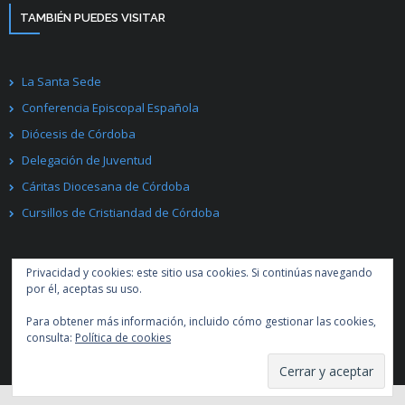
TAMBIÉN PUEDES VISITAR
La Santa Sede
Conferencia Episcopal Española
Diócesis de Córdoba
Delegación de Juventud
Cáritas Diocesana de Córdoba
Cursillos de Cristiandad de Córdoba
Privacidad y cookies: este sitio usa cookies. Si continúas navegando
por él, aceptas su uso.
Para obtener más información, incluido cómo gestionar las cookies,
Desarrollado por
Think Up Themes Ltd
. Creado con
WordPress
.
consulta:
Política de cookies