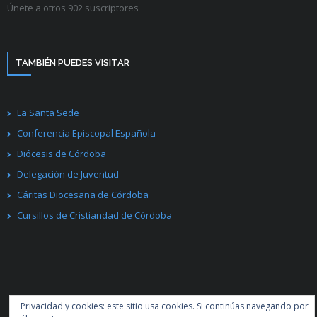
Únete a otros 902 suscriptores
TAMBIÉN PUEDES VISITAR
La Santa Sede
Conferencia Episcopal Española
Diócesis de Córdoba
Delegación de Juventud
Cáritas Diocesana de Córdoba
Cursillos de Cristiandad de Córdoba
Privacidad y cookies: este sitio usa cookies. Si continúas navegando por
Desarrollado por
Think Up Themes Ltd
. Creado con
WordPress
.