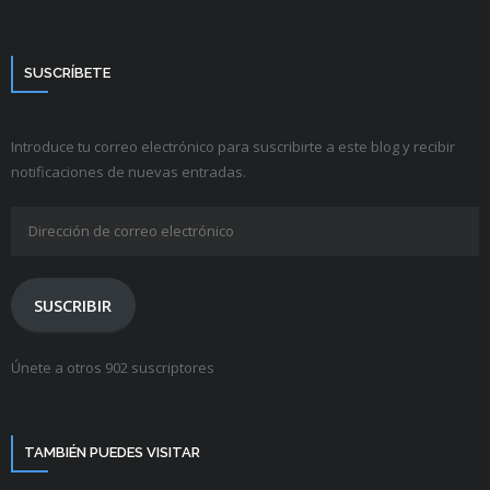
SUSCRÍBETE
Introduce tu correo electrónico para suscribirte a este blog y recibir
notificaciones de nuevas entradas.
Dirección
de
correo
electrónico
SUSCRIBIR
Únete a otros 902 suscriptores
TAMBIÉN PUEDES VISITAR