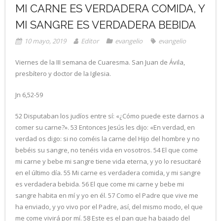
MI CARNE ES VERDADERA COMIDA, Y
MI SANGRE ES VERDADERA BEBIDA
10 mayo, 2019
Editor
evangelio
evangelio
Viernes de la III semana de Cuaresma. San Juan de Ávila,
presbítero y doctor de la Iglesia.
Jn 6,52-59
52 Disputaban los judíos entre sí: «¿Cómo puede este darnos a
comer su carne?». 53 Entonces Jesús les dijo: «En verdad, en
verdad os digo: si no coméis la carne del Hijo del hombre y no
bebéis su sangre, no tenéis vida en vosotros. 54 El que come
mi carne y bebe mi sangre tiene vida eterna, y yo lo resucitaré
en el último día. 55 Mi carne es verdadera comida, y mi sangre
es verdadera bebida. 56 El que come mi carne y bebe mi
sangre habita en mí y yo en él. 57 Como el Padre que vive me
ha enviado, y yo vivo por el Padre, así, del mismo modo, el que
me come vivirá por mí. 58 Este es el pan que ha bajado del