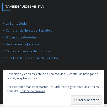
TAMBIÉN PUEDES VISITAR
La Santa Sede
Conferencia Episcopal Española
Diócesis de Córdoba
Delegación de Juventud
Cáritas Diocesana de Córdoba
Cursillos de Cristiandad de Córdoba
Privacidad y cookies: este sitio usa cookies. Si continúas navegando
por él, aceptas su uso.
Para obtener más información, incluido cómo gestionar las cookies,
Desarrollado por
Think Up Themes Ltd
. Creado con
WordPress
.
consulta:
Política de cookies