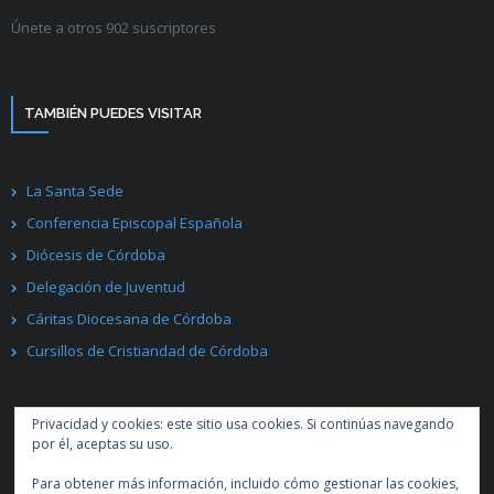
Únete a otros 902 suscriptores
TAMBIÉN PUEDES VISITAR
La Santa Sede
Conferencia Episcopal Española
Diócesis de Córdoba
Delegación de Juventud
Cáritas Diocesana de Córdoba
Cursillos de Cristiandad de Córdoba
Privacidad y cookies: este sitio usa cookies. Si continúas navegando
por él, aceptas su uso.
Para obtener más información, incluido cómo gestionar las cookies,