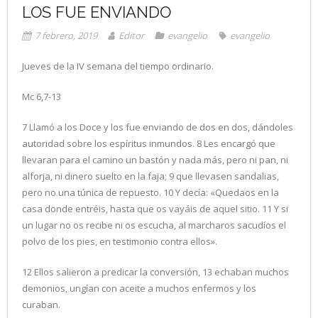
LOS FUE ENVIANDO
7 febrero, 2019
Editor
evangelio
evangelio
Jueves de la IV semana del tiempo ordinario.
Mc 6,7-13
7 Llamó a los Doce y los fue enviando de dos en dos, dándoles
autoridad sobre los espíritus inmundos. 8 Les encargó que
llevaran para el camino un bastón y nada más, pero ni pan, ni
alforja, ni dinero suelto en la faja; 9 que llevasen sandalias,
pero no una túnica de repuesto. 10 Y decía: «Quedaos en la
casa donde entréis, hasta que os vayáis de aquel sitio. 11 Y si
un lugar no os recibe ni os escucha, al marcharos sacudíos el
polvo de los pies, en testimonio contra ellos».
12 Ellos salieron a predicar la conversión, 13 echaban muchos
demonios, ungían con aceite a muchos enfermos y los
curaban.