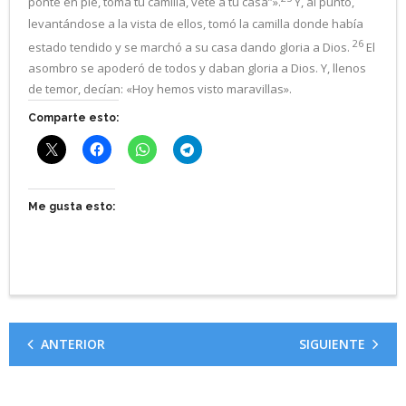
ponte en pie, toma tu camilla, vete a tu casa”».
Y, al punto,
levantándose a la vista de ellos, tomó la camilla donde había
26
estado tendido y se marchó a su casa dando gloria a Dios.
El
asombro se apoderó de todos y daban gloria a Dios. Y, llenos
de temor, decían: «Hoy hemos visto maravillas».
Comparte esto:
Me gusta esto:
ANTERIOR
SIGUIENTE