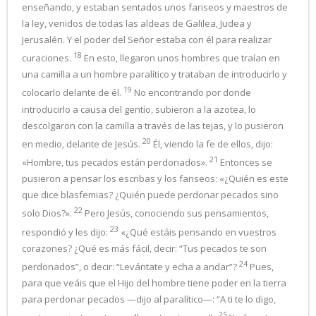
enseñando, y estaban sentados unos fariseos y maestros de
la ley, venidos de todas las aldeas de Galilea, Judea y
Jerusalén. Y el poder del Señor estaba con él para realizar
18
curaciones.
En esto, llegaron unos hombres que traían en
una camilla a un hombre paralítico y trataban de introducirlo y
19
colocarlo delante de él.
No encontrando por donde
introducirlo a causa del gentío, subieron a la azotea, lo
descolgaron con la camilla a través de las tejas, y lo pusieron
20
en medio, delante de Jesús.
Él, viendo la fe de ellos, dijo:
21
«Hombre, tus pecados están perdonados».
Entonces se
pusieron a pensar los escribas y los fariseos: «¿Quién es este
que dice blasfemias? ¿Quién puede perdonar pecados sino
22
solo Dios?».
Pero Jesús, conociendo sus pensamientos,
23
respondió y les dijo:
«¿Qué estáis pensando en vuestros
corazones? ¿Qué es más fácil, decir: “Tus pecados te son
24
perdonados”, o decir: “Levántate y echa a andar”?
Pues,
para que veáis que el Hijo del hombre tiene poder en la tierra
para perdonar pecados —dijo al paralítico—: “A ti te lo digo,
25