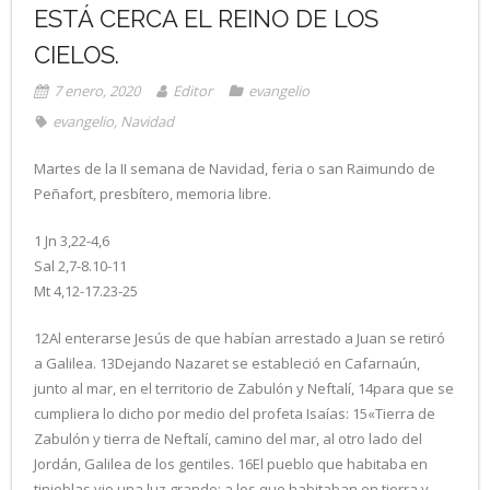
ESTÁ CERCA EL REINO DE LOS
CIELOS.
7 enero, 2020
Editor
evangelio
evangelio
,
Navidad
Martes de la II semana de Navidad, feria o san Raimundo de
Peñafort, presbítero, memoria libre.
1 Jn 3,22-4,6
Sal 2,7-8.10-11
Mt 4,12-17.23-25
12Al enterarse Jesús de que habían arrestado a Juan se retiró
a Galilea. 13Dejando Nazaret se estableció en Cafarnaún,
junto al mar, en el territorio de Zabulón y Neftalí, 14para que se
cumpliera lo dicho por medio del profeta Isaías: 15«Tierra de
Zabulón y tierra de Neftalí, camino del mar, al otro lado del
Jordán, Galilea de los gentiles. 16El pueblo que habitaba en
tinieblas vio una luz grande; a los que habitaban en tierra y