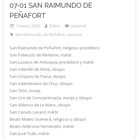
07-01 SAN RAIMUNDO DE
PEÑAFORT
7 enero, 2020
Editor
santoral
San Raimundo de Peñafort
,
santoral
San Raimundo de Peñafort, religioso presbítero
San Polieucto de Melitene, mártir
San Luciano de Antioquía, presbítero y mártir
San Valentín de Retia, obispo
San Crispino de Pavia, obispo
San Valentiniano de Chur, obispo
San Tilón, monje
San Ciro de Constantinopla, monje y obispo
San Alderico de Le Mans, obispo
San Canuto Lavard, mártir
Beato Mateo Guimerá, religioso y obispo
Beato Ambrosio Fernández, mártir
San José Tuân, mártir