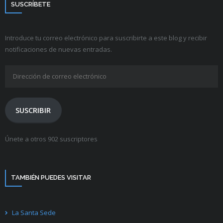
SUSCRÍBETE
Introduce tu correo electrónico para suscribirte a este blog y recibir
notificaciones de nuevas entradas.
Dirección
de
correo
electrónico
SUSCRIBIR
Únete a otros 902 suscriptores
TAMBIÉN PUEDES VISITAR
La Santa Sede