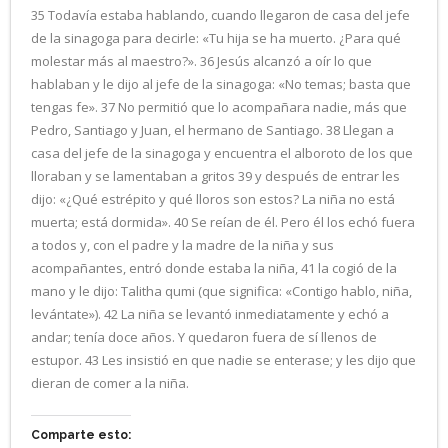
35 Todavía estaba hablando, cuando llegaron de casa del jefe
de la sinagoga para decirle: «Tu hija se ha muerto. ¿Para qué
molestar más al maestro?». 36 Jesús alcanzó a oír lo que
hablaban y le dijo al jefe de la sinagoga: «No temas; basta que
tengas fe». 37 No permitió que lo acompañara nadie, más que
Pedro, Santiago y Juan, el hermano de Santiago. 38 Llegan a
casa del jefe de la sinagoga y encuentra el alboroto de los que
lloraban y se lamentaban a gritos 39 y después de entrar les
dijo: «¿Qué estrépito y qué lloros son estos? La niña no está
muerta; está dormida». 40 Se reían de él. Pero él los echó fuera
a todos y, con el padre y la madre de la niña y sus
acompañantes, entró donde estaba la niña, 41 la cogió de la
mano y le dijo: Talitha qumi (que significa: «Contigo hablo, niña,
levántate»). 42 La niña se levantó inmediatamente y echó a
andar; tenía doce años. Y quedaron fuera de sí llenos de
estupor. 43 Les insistió en que nadie se enterase; y les dijo que
dieran de comer a la niña.
Comparte esto: