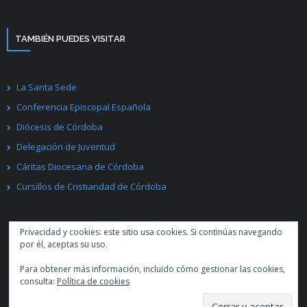
TAMBIÉN PUEDES VISITAR
La Santa Sede
Conferencia Episcopal Española
Diócesis de Córdoba
Delegación de Juventud
Cáritas Diocesana de Córdoba
Cursillos de Cristiandad de Córdoba
Privacidad y cookies: este sitio usa cookies. Si continúas navegando
por él, aceptas su uso.
Para obtener más información, incluido cómo gestionar las cookies,
Desarrollado por
Think Up Themes Ltd
. Creado con
WordPress
.
consulta:
Política de cookies