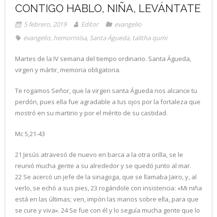
CONTIGO HABLO, NIÑA, LEVÁNTATE
5 febrero, 2019
Editor
evangelio
evangelio
,
hemorroísa
,
Santa Águeda
,
talitha qumi
Martes de la IV semana del tiempo ordinario. Santa Águeda,
virgen y mártir, memoria obligatoria.
Te rogamos Señor, que la virgen santa Águeda nos alcance tu
perdón, pues ella fue agradable a tus ojos por la fortaleza que
mostró en su martirio y por el mérito de su castidad.
Mc 5,21-43
21 Jesús atravesó de nuevo en barca a la otra orilla, se le
reunió mucha gente a su alrededor y se quedó junto al mar.
22 Se acercó un jefe de la sinagoga, que se llamaba Jairo, y, al
verlo, se echó a sus pies, 23 rogándole con insistencia: «Mi niña
está en las últimas; ven, impón las manos sobre ella, para que
se cure y viva». 24 Se fue con él y lo seguía mucha gente que lo