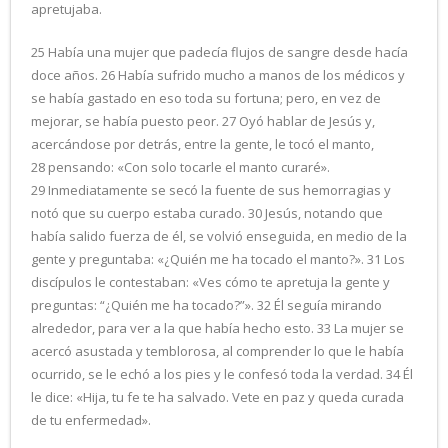
apretujaba.
25 Había una mujer que padecía flujos de sangre desde hacía
doce años. 26 Había sufrido mucho a manos de los médicos y
se había gastado en eso toda su fortuna; pero, en vez de
mejorar, se había puesto peor. 27 Oyó hablar de Jesús y,
acercándose por detrás, entre la gente, le tocó el manto,
28 pensando: «Con solo tocarle el manto curaré».
29 Inmediatamente se secó la fuente de sus hemorragias y
notó que su cuerpo estaba curado. 30 Jesús, notando que
había salido fuerza de él, se volvió enseguida, en medio de la
gente y preguntaba: «¿Quién me ha tocado el manto?». 31 Los
discípulos le contestaban: «Ves cómo te apretuja la gente y
preguntas: “¿Quién me ha tocado?”». 32 Él seguía mirando
alrededor, para ver a la que había hecho esto. 33 La mujer se
acercó asustada y temblorosa, al comprender lo que le había
ocurrido, se le echó a los pies y le confesó toda la verdad. 34 Él
le dice: «Hija, tu fe te ha salvado. Vete en paz y queda curada
de tu enfermedad».