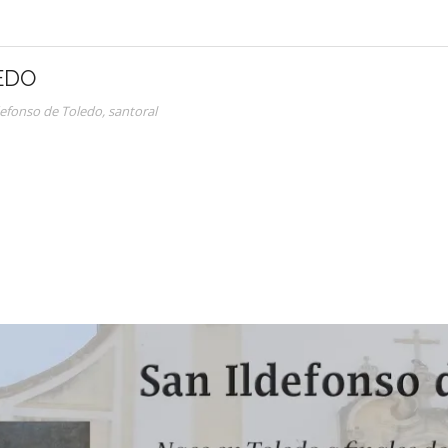
EDO
defonso de Toledo
,
santoral