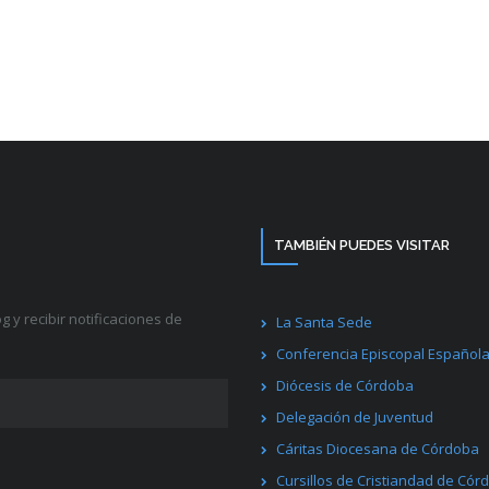
TAMBIÉN PUEDES VISITAR
g y recibir notificaciones de
La Santa Sede
Conferencia Episcopal Español
Diócesis de Córdoba
Delegación de Juventud
Cáritas Diocesana de Córdoba
Cursillos de Cristiandad de Cór