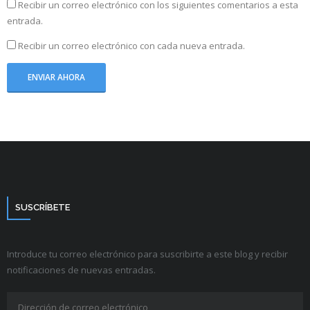
Recibir un correo electrónico con los siguientes comentarios a esta
entrada.
Recibir un correo electrónico con cada nueva entrada.
SUSCRÍBETE
Introduce tu correo electrónico para suscribirte a este blog y recibir
notificaciones de nuevas entradas.
Dirección