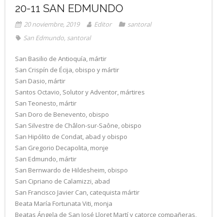
20-11 SAN EDMUNDO
20 noviembre, 2019
Editor
santoral
San Edmundo
,
santoral
San Basilio de Antioquía, mártir
San Crispín de Écija, obispo y mártir
San Dasio, mártir
Santos Octavio, Solutor y Adventor, mártires
San Teonesto, mártir
San Doro de Benevento, obispo
San Silvestre de Châlon-sur-Saône, obispo
San Hipólito de Condat, abad y obispo
San Gregorio Decapolita, monje
San Edmundo, mártir
San Bernwardo de Hildesheim, obispo
San Cipriano de Calamizzi, abad
San Francisco Javier Can, catequista mártir
Beata María Fortunata Viti, monja
Beatas Ángela de San José Lloret Martí y catorce compañeras,