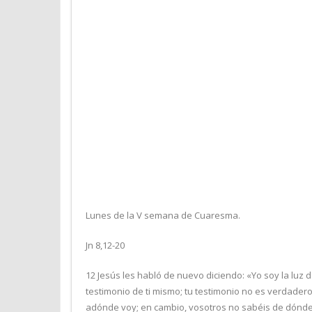
Lunes de la V semana de Cuaresma.
Jn 8,12-20
12 Jesús les habló de nuevo diciendo: «Yo soy la luz d
testimonio de ti mismo; tu testimonio no es verdader
adónde voy; en cambio, vosotros no sabéis de dónde ve