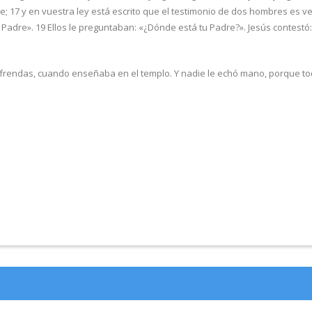
re; 17 y en vuestra ley está escrito que el testimonio de dos hombres es 
adre». 19 Ellos le preguntaban: «¿Dónde está tu Padre?». Jesús contestó: 
 ofrendas, cuando enseñaba en el templo. Y nadie le echó mano, porque to