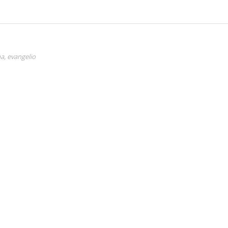
ma
,
evangelio