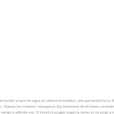
el mundo; el que me sigue no camina en tinieblas, sino que tendrá la luz de
o». 14 Jesús les contestó: «Aunque yo doy testimonio de mí mismo, mi tes
ngo ni adónde voy. 15 Vosotros juzgáis según la carne; yo no juzgo a nadie