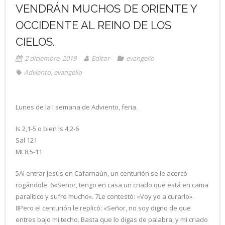
VENDRÁN MUCHOS DE ORIENTE Y
OCCIDENTE AL REINO DE LOS
CIELOS.
2 diciembre, 2019
Editor
evangelio
Adviento
,
evangelio
Lunes de la I semana de Adviento, feria.
Is 2,1-5 o bien Is 4,2-6
Sal 121
Mt 8,5-11
5Al entrar Jesús en Cafarnaún, un centurión se le acercó
rogándole: 6«Señor, tengo en casa un criado que está en cama
paralítico y sufre mucho». 7Le contestó: «Voy yo a curarlo».
8Pero el centurión le replicó: «Señor, no soy digno de que
entres bajo mi techo. Basta que lo digas de palabra, y mi criado