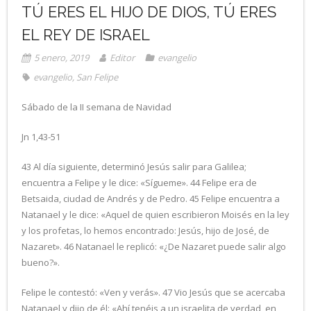
TÚ ERES EL HIJO DE DIOS, TÚ ERES
EL REY DE ISRAEL
5 enero, 2019
Editor
evangelio
evangelio
,
San Felipe
Sábado de la II semana de Navidad
Jn 1,43-51
43 Al día siguiente, determinó Jesús salir para Galilea;
encuentra a Felipe y le dice: «Sígueme». 44 Felipe era de
Betsaida, ciudad de Andrés y de Pedro. 45 Felipe encuentra a
Natanael y le dice: «Aquel de quien escribieron Moisés en la ley
y los profetas, lo hemos encontrado: Jesús, hijo de José, de
Nazaret». 46 Natanael le replicó: «¿De Nazaret puede salir algo
bueno?».
Felipe le contestó: «Ven y verás». 47 Vio Jesús que se acercaba
Natanael y dijo de él: «Ahí tenéis a un israelita de verdad, en