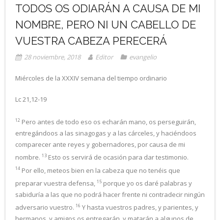
TODOS OS ODIARÁN A CAUSA DE MI
NOMBRE, PERO NI UN CABELLO DE
VUESTRA CABEZA PERECERÁ
28 noviembre, 2018
Editor
evangelio
Miércoles de la XXXIV semana del tiempo ordinario
Lc 21,12-19
12
Pero antes de todo eso os echarán mano, os perseguirán,
entregándoos a las sinagogas y a las cárceles, y haciéndoos
comparecer ante reyes y gobernadores, por causa de mi
13
nombre.
Esto os servirá de ocasión para dar testimonio.
14
Por ello, meteos bien en la cabeza que no tenéis que
15
preparar vuestra defensa,
porque yo os daré palabras y
sabiduría a las que no podrá hacer frente ni contradecir ningún
16
adversario vuestro.
Y hasta vuestros padres, y parientes, y
hermanos, y amigos os entregarán, y matarán a algunos de