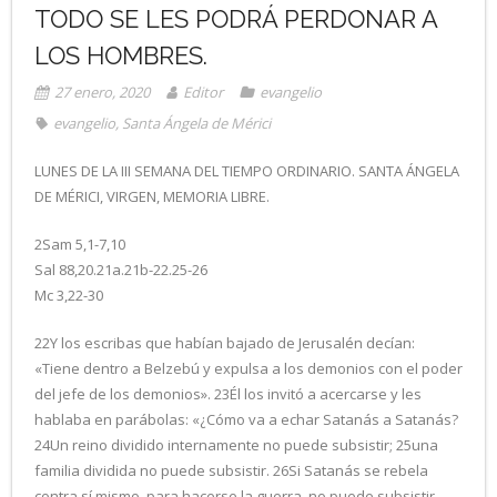
TODO SE LES PODRÁ PERDONAR A
LOS HOMBRES.
27 enero, 2020
Editor
evangelio
evangelio
,
Santa Ángela de Mérici
LUNES DE LA III SEMANA DEL TIEMPO ORDINARIO. SANTA ÁNGELA
DE MÉRICI, VIRGEN, MEMORIA LIBRE.
2Sam 5,1-7,10
Sal 88,20.21a.21b-22.25-26
Mc 3,22-30
22Y los escribas que habían bajado de Jerusalén decían:
«Tiene dentro a Belzebú y expulsa a los demonios con el poder
del jefe de los demonios». 23Él los invitó a acercarse y les
hablaba en parábolas: «¿Cómo va a echar Satanás a Satanás?
24Un reino dividido internamente no puede subsistir; 25una
familia dividida no puede subsistir. 26Si Satanás se rebela
contra sí mismo, para hacerse la guerra, no puede subsistir,