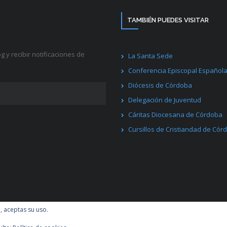
TAMBIÉN PUEDES VISITAR
g y recibir notificaciones de
La Santa Sede
Conferencia Episcopal Español
Diócesis de Córdoba
Delegación de Juventud
Cáritas Diocesana de Córdoba
Cursillos de Cristiandad de Cór
ess
.
Facebook
Twitter
l, aceptas su uso.