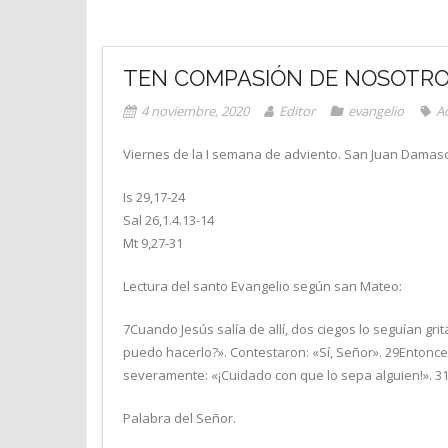
TEN COMPASIÓN DE NOSOTR
4 noviembre, 2020
Editor
evangelio
A
Viernes de la I semana de adviento. San Juan Damascen
Is 29,17-24
Sal 26,1.4.13-14
Mt 9,27-31
Lectura del santo Evangelio según san Mateo:
7Cuando Jesús salía de allí, dos ciegos lo seguían gri
puedo hacerlo?». Contestaron: «Sí, Señor». 29Entonces
severamente: «¡Cuidado con que lo sepa alguien!». 31Pe
Palabra del Señor.