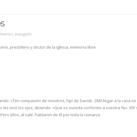
OS
dviento
,
evangelio
o, presbítero y doctor de la Iglesia, memoria libre.
tando: «Ten compasión de nosotros, hijo de David». 28Al llegar a la casa se 
 les tocó los ojos, diciendo: «Que os suceda conforme a vuestra fe». 30Y s
ro ellos, al salir, hablaron de él por toda la comarca.