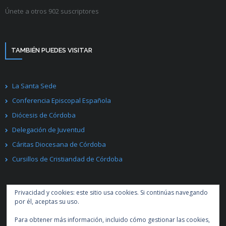
Únete a otros 902 suscriptores
TAMBIÉN PUEDES VISITAR
La Santa Sede
Conferencia Episcopal Española
Diócesis de Córdoba
Delegación de Juventud
Cáritas Diocesana de Córdoba
Cursillos de Cristiandad de Córdoba
Privacidad y cookies: este sitio usa cookies. Si continúas navegando
por él, aceptas su uso.
Para obtener más información, incluido cómo gestionar las cookies,
Desarrollado por
Think Up Themes Ltd
. Creado con
WordPress
.