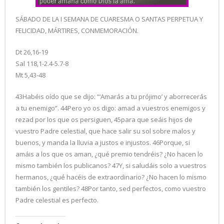
SÁBADO DE LA I SEMANA DE CUARESMA O SANTAS PERPETUA Y
FELICIDAD, MÁRTIRES, CONMEMORACIÓN.
Dt 26,16-19
Sal 118,1-2.4-5.7-8
Mt 5,43-48
43Habéis oído que se dijo: “‘Amarás a tu prójimo’ y aborrecerás
a tu enemigo”. 44Pero yo os digo: amad a vuestros enemigos y
rezad por los que os persiguen, 45para que seáis hijos de
vuestro Padre celestial, que hace salir su sol sobre malos y
buenos, y manda la lluvia a justos e injustos. 46Porque, si
amáis a los que os aman, ¿qué premio tendréis? ¿No hacen lo
mismo también los publicanos? 47Y, si saludáis solo a vuestros
hermanos, ¿qué hacéis de extraordinario? ¿No hacen lo mismo
también los gentiles? 48Por tanto, sed perfectos, como vuestro
Padre celestial es perfecto.