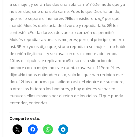
a su mujer, y serán los dos una sola carne”? 6De modo que ya
no son dos, sino una sola carne. Pues lo que Dios ha unido,
que no lo separe el hombre». 7Ellos insistieron: «¿Y por qué
mandó Moisés darle acta de divorcio y repudiarla?». 8Él les
contestó: «Por la dureza de vuestro corazón os permitió
Moisés repudiar a vuestras mujeres; pero, al principio, no era
así. 9Pero yo os digo que, si uno repudia a su mujer —no hablo
de unión ilegítima— y se casa con otra, comete adulterio».
10Los discípulos le replicaron: «Si esa es la situación del
hombre con la mujer, no trae cuenta casarse». 11Pero él les
dijo: «No todos entienden esto, solo los que han recibido ese
don. 12Hay eunucos que salieron así del vientre de su madre,
a otros los hicieron los hombres, y hay quienes se hacen
eunucos ellos mismos por el reino de los cielos. El que pueda
entender, entienda».
Comparte esto: