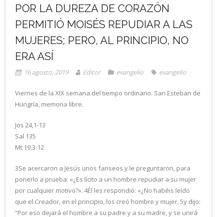
POR LA DUREZA DE CORAZÓN
PERMITIÓ MOISÉS REPUDIAR A LAS
MUJERES; PERO, AL PRINCIPIO, NO
ERA ASÍ
16 agosto, 2019
Editor
evangelio
evangelio
Viernes de la XIX semana del tiempo ordinario. San Esteban de
Hungría, memoria libre.
Jos 24,1-13
Sal 135
Mt 19,3-12
3Se acercaron a Jesús unos fariseos y le preguntaron, para
ponerlo a prueba: «¿Es lícito a un hombre repudiar a su mujer
por cualquier motivo?». 4Él les respondió: «¿No habéis leído
que el Creador, en el principio, los creó hombre y mujer, 5y dijo:
“Por eso dejará el hombre a su padre y a su madre, y se unirá