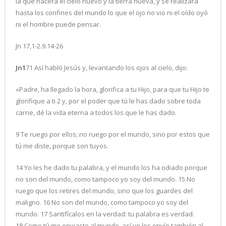
la que nacerá el cielo nuevo y la tierra nueva, y se realizará
hasta los confines del mundo lo que el ojo no vio ni el oído oyó
ni el hombre puede pensar.
Jn 17,1-2.9.14-26
Jn1
71 Así habló Jesús y, levantando los ojos al cielo, dijo:
«Padre, ha llegado la hora, glorifica a tu Hijo, para que tu Hijo te
glorifique a ti 2 y, por el poder que tú le has dado sobre toda
carne, dé la vida eterna a todos los que le has dado.
9 Te ruego por ellos; no ruego por el mundo, sino por estos que
tú me diste, porque son tuyos.
14 Yo les he dado tu palabra, y el mundo los ha odiado porque
no son del mundo, como tampoco yo soy del mundo. 15 No
ruego que los retires del mundo, sino que los guardes del
maligno. 16 No son del mundo, como tampoco yo soy del
mundo. 17 Santifícalos en la verdad: tu palabra es verdad.
18 Como tú me enviaste al mundo, así yo los envío también al