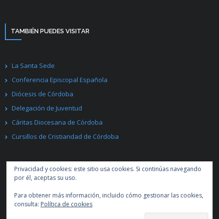
TAMBIÉN PUEDES VISITAR
La Santa Sede
Conferencia Episcopal Española
Diócesis de Córdoba
Delegación de Juventud
Cáritas Diocesana de Córdoba
Cursillos de Cristiandad de Córdoba
Privacidad y cookies: este sitio usa cookies. Si continúas navegando
por él, aceptas su uso.
Para obtener más información, incluido cómo gestionar las cookies,
Desarrollado por
Think Up Themes Ltd
. Creado con
WordPress
.
consulta:
Política de cookies