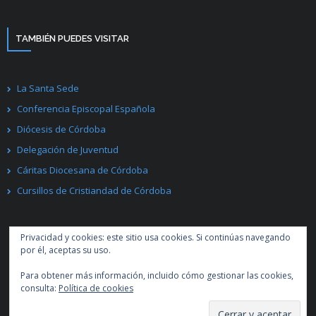
TAMBIÉN PUEDES VISITAR
La Santa Sede
Conferencia Episcopal Española
Diócesis de Córdoba
Delegación de Juventud
Cáritas Diocesana de Córdoba
Cursillos de Cristiandad de Córdoba
Privacidad y cookies: este sitio usa cookies. Si continúas navegando
por él, aceptas su uso.
Para obtener más información, incluido cómo gestionar las cookies,
Desarrollado por
Think Up Themes Ltd
. Creado con
WordPress
.
consulta:
Política de cookies