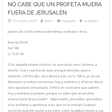
NO CABE QUE UN PROFETA MUERA
FUERA DE JERUSALÉN.
31 octubre, 2019
Editor
evangelio
evangelio
Jueves de la XXX semana del tiempo ordinario, feria.
Rom 8,31b-39
Sal 108
Lc 13,31-35
31En aquella misma ocasión, se acercaron unos fariseos a
decirle: «Sal y marcha de aquí, porque Herodes quiere
matarte». 32Y les dijo: «Id y decid a ese zorro: “Mira, yo arrojo
demonios y realizo curaciones hoy y mañana, y al tercer día mi
obra quedará consumada. 33Pero es necesario que camine
hoy y mañana y pasado, porque no cabe que un profeta
muera fuera de Jerusalén”. 34¡Jerusalén, Jerusalén, que matas
a los profetas y apedreas a los que se te envían! Cuántas
veces he querido reunir a tus hijos, como la gallina reúne a sus