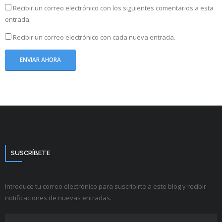
Recibir un correo electrónico con los siguientes comentarios a esta
entrada.
Recibir un correo electrónico con cada nueva entrada.
SUSCRÍBETE
Introduce tu correo electrónico para suscribirte a este blog y recibir
notificaciones de nuevas entradas.
Dirección