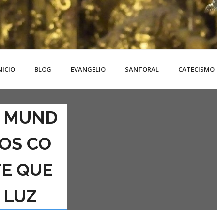
NICIO
BLOG
EVANGELIO
SANTORAL
CATECISMO
E MUND
OS CO
TE QUE
 LUZ