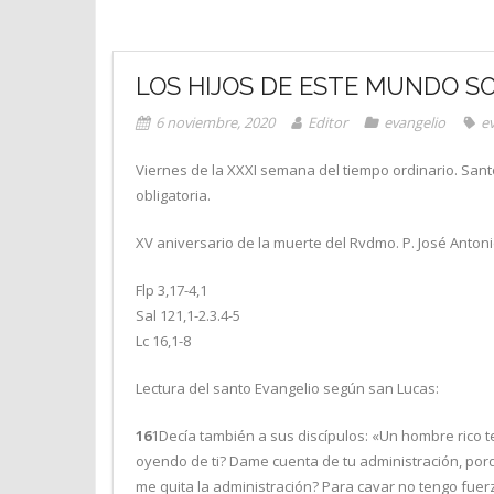
LOS HIJOS DE ESTE MUNDO S
6 noviembre, 2020
Editor
evangelio
e
Viernes de la XXXI semana del tiempo ordinario. Sa
obligatoria.
XV aniversario de la muerte del Rvdmo. P. José Antoni
Flp 3,17-4,1
Sal 121,1-2.3.4-5
Lc 16,1-8
Lectura del santo Evangelio según san Lucas:
16
1Decía también a sus discípulos: «Un hombre rico t
oyendo de ti? Dame cuenta de tu administración, porq
me quita la administración? Para cavar no tengo fue