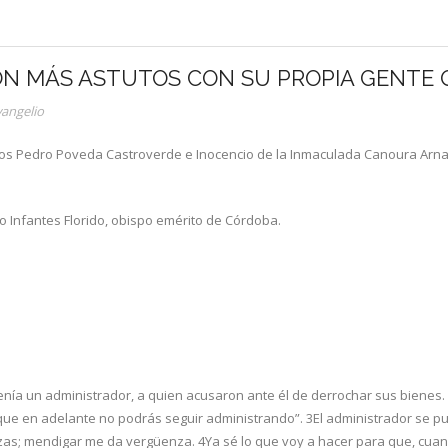
ON MÁS ASTUTOS CON SU PROPIA GENTE Q
vangelio
ntos Pedro Poveda Castroverde e Inocencio de la Inmaculada Canoura Arna
o Infantes Florido, obispo emérito de Córdoba.
enía un administrador, a quien acusaron ante él de derrochar sus bienes. 
ue en adelante no podrás seguir administrando”. 3El administrador se pus
rzas; mendigar me da vergüenza. 4Ya sé lo que voy a hacer para que, cua