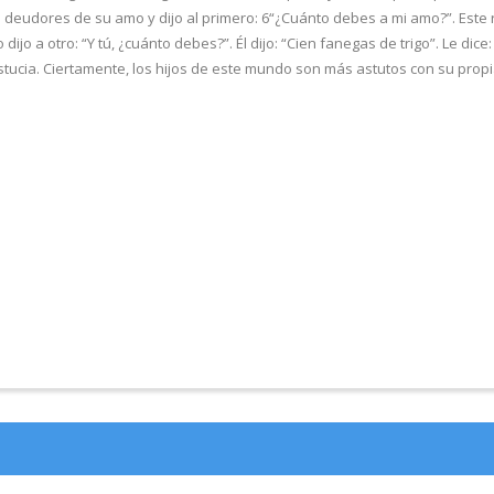
deudores de su amo y dijo al primero: 6“¿Cuánto debes a mi amo?”. Este res
 dijo a otro: “Y tú, ¿cuánto debes?”. Él dijo: “Cien fanegas de trigo”. Le di
tucia. Ciertamente, los hijos de este mundo son más astutos con su propia 