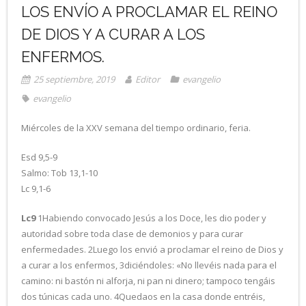
LOS ENVÍO A PROCLAMAR EL REINO
DE DIOS Y A CURAR A LOS
ENFERMOS.
25 septiembre, 2019
Editor
evangelio
evangelio
Miércoles de la XXV semana del tiempo ordinario, feria.
Esd 9,5-9
Salmo: Tob 13,1-10
Lc 9,1-6
Lc9
1Habiendo convocado Jesús a los Doce, les dio poder y
autoridad sobre toda clase de demonios y para curar
enfermedades. 2Luego los envió a proclamar el reino de Dios y
a curar a los enfermos, 3diciéndoles: «No llevéis nada para el
camino: ni bastón ni alforja, ni pan ni dinero; tampoco tengáis
dos túnicas cada uno. 4Quedaos en la casa donde entréis,