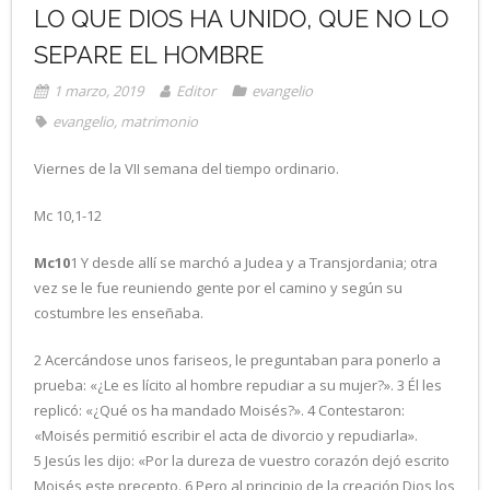
LO QUE DIOS HA UNIDO, QUE NO LO
SEPARE EL HOMBRE
1 marzo, 2019
Editor
evangelio
evangelio
,
matrimonio
Viernes de la VII semana del tiempo ordinario.
Mc 10,1-12
Mc10
1 Y desde allí se marchó a Judea y a Transjordania; otra
vez se le fue reuniendo gente por el camino y según su
costumbre les enseñaba.
2 Acercándose unos fariseos, le preguntaban para ponerlo a
prueba: «¿Le es lícito al hombre repudiar a su mujer?». 3 Él les
replicó: «¿Qué os ha mandado Moisés?». 4 Contestaron:
«Moisés permitió escribir el acta de divorcio y repudiarla».
5 Jesús les dijo: «Por la dureza de vuestro corazón dejó escrito
Moisés este precepto. 6 Pero al principio de la creación Dios los