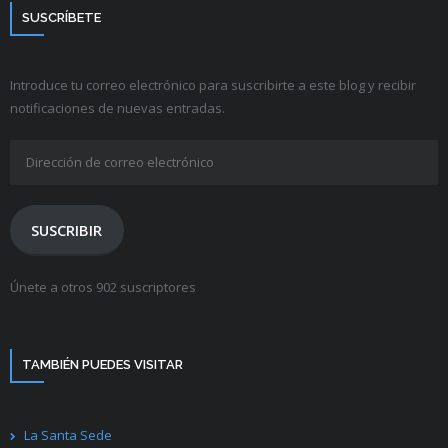
SUSCRÍBETE
Introduce tu correo electrónico para suscribirte a este blog y recibir
notificaciones de nuevas entradas.
Dirección
de
correo
electrónico
SUSCRIBIR
Únete a otros 902 suscriptores
TAMBIÉN PUEDES VISITAR
La Santa Sede