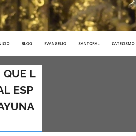
NICIO
BLOG
EVANGELIO
SANTORAL
CATECISMO
 QUE L
AL ESP
 AYUNA