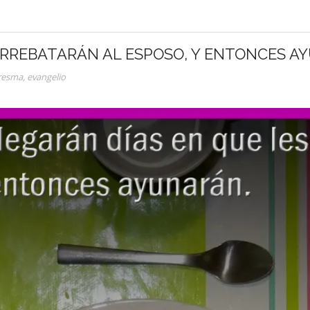
ARREBATARÁN AL ESPOSO, Y ENTONCES A
resma
,
evangelio