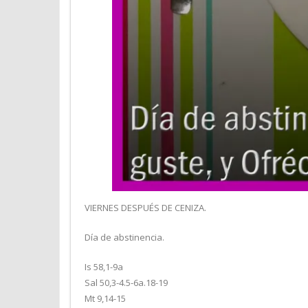
VIERNES DESPUÉS DE CENIZA.
Día de abstinencia.
Is 58,1-9a
Sal 50,3-4.5-6a.18-19
Mt 9,14-15