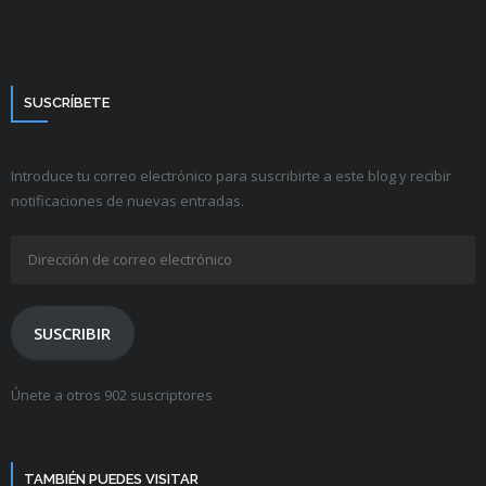
SUSCRÍBETE
Introduce tu correo electrónico para suscribirte a este blog y recibir
notificaciones de nuevas entradas.
Dirección
de
correo
electrónico
SUSCRIBIR
Únete a otros 902 suscriptores
TAMBIÉN PUEDES VISITAR