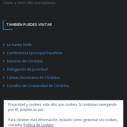
Únete a otros 902 suscriptores
TAMBIÉN PUEDES VISITAR
La Santa Sede
Conferencia Episcopal Española
Diócesis de Córdoba
Delegación de Juventud
Cáritas Diocesana de Córdoba
Cursillos de Cristiandad de Córdoba
Privacidad y cookies: este sitio usa cookies. Si continúas navegando
por él, aceptas su uso.
Para obtener más información, incluido cómo gestionar las cookies,
Desarrollado por
Think Up Themes Ltd
. Creado con
WordPress
.
consulta:
Política de cookies