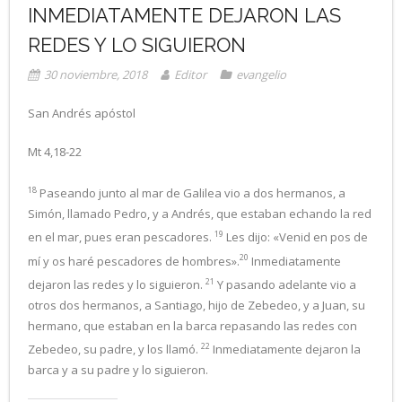
INMEDIATAMENTE DEJARON LAS
REDES Y LO SIGUIERON
30 noviembre, 2018
Editor
evangelio
San Andrés apóstol
Mt 4,18-22
18
Paseando junto al mar de Galilea vio a dos hermanos, a
Simón, llamado Pedro, y a Andrés, que estaban echando la red
19
en el mar, pues eran pescadores.
Les dijo: «Venid en pos de
20
mí y os haré pescadores de hombres».
Inmediatamente
21
dejaron las redes y lo siguieron.
Y pasando adelante vio a
otros dos hermanos, a Santiago, hijo de Zebedeo, y a Juan, su
hermano, que estaban en la barca repasando las redes con
22
Zebedeo, su padre, y los llamó.
Inmediatamente dejaron la
barca y a su padre y lo siguieron.