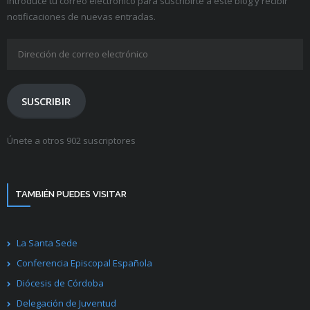
Introduce tu correo electrónico para suscribirte a este blog y recibir
notificaciones de nuevas entradas.
Dirección
de
correo
electrónico
SUSCRIBIR
Únete a otros 902 suscriptores
TAMBIÉN PUEDES VISITAR
La Santa Sede
Conferencia Episcopal Española
Diócesis de Córdoba
Delegación de Juventud