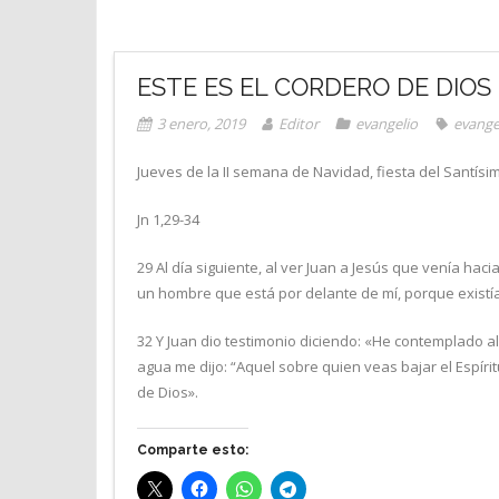
ESTE ES EL CORDERO DE DIOS
3 enero, 2019
Editor
evangelio
evange
Jueves de la II semana de Navidad, fiesta del Santís
Jn 1,29-34
29 Al día siguiente, al ver Juan a Jesús que venía hac
un hombre que está por delante de mí, porque existía 
32 Y Juan dio testimonio diciendo: «He contemplado al
agua me dijo: “Aquel sobre quien veas bajar el Espírit
de Dios».
Comparte esto: