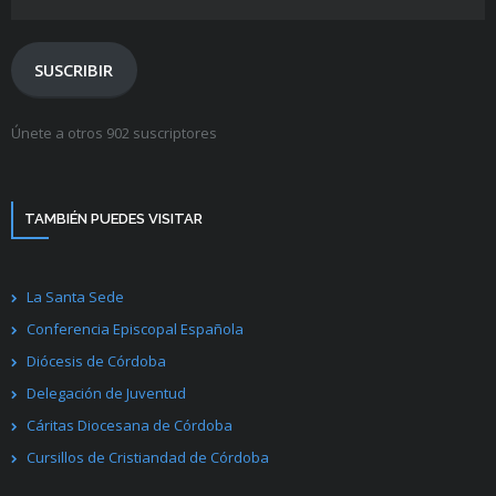
de
correo
electrónico
SUSCRIBIR
Únete a otros 902 suscriptores
TAMBIÉN PUEDES VISITAR
La Santa Sede
Conferencia Episcopal Española
Diócesis de Córdoba
Delegación de Juventud
Cáritas Diocesana de Córdoba
Cursillos de Cristiandad de Córdoba