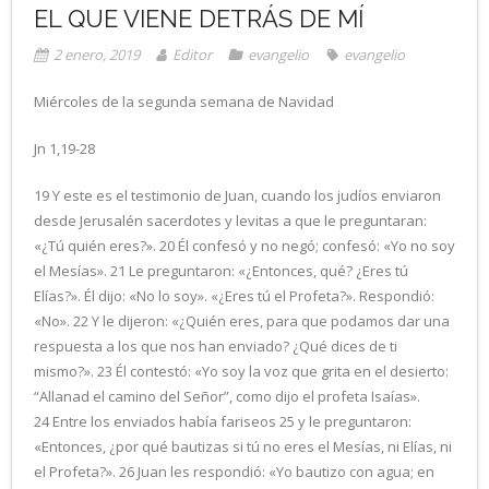
EL QUE VIENE DETRÁS DE MÍ
2 enero, 2019
Editor
evangelio
evangelio
Miércoles de la segunda semana de Navidad
Jn 1,19-28
19 Y este es el testimonio de Juan, cuando los judíos enviaron
desde Jerusalén sacerdotes y levitas a que le preguntaran:
«¿Tú quién eres?». 20 Él confesó y no negó; confesó: «Yo no soy
el Mesías». 21 Le preguntaron: «¿Entonces, qué? ¿Eres tú
Elías?». Él dijo: «No lo soy». «¿Eres tú el Profeta?». Respondió:
«No». 22 Y le dijeron: «¿Quién eres, para que podamos dar una
respuesta a los que nos han enviado? ¿Qué dices de ti
mismo?». 23 Él contestó: «Yo soy la voz que grita en el desierto:
“Allanad el camino del Señor”, como dijo el profeta Isaías».
24 Entre los enviados había fariseos 25 y le preguntaron:
«Entonces, ¿por qué bautizas si tú no eres el Mesías, ni Elías, ni
el Profeta?». 26 Juan les respondió: «Yo bautizo con agua; en