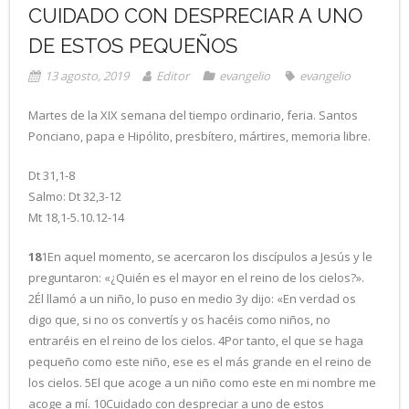
CUIDADO CON DESPRECIAR A UNO
DE ESTOS PEQUEÑOS
13 agosto, 2019
Editor
evangelio
evangelio
Martes de la XIX semana del tiempo ordinario, feria. Santos
Ponciano, papa e Hipólito, presbítero, mártires, memoria libre.
Dt 31,1-8
Salmo: Dt 32,3-12
Mt 18,1-5.10.12-14
18
1En aquel momento, se acercaron los discípulos a Jesús y le
preguntaron: «¿Quién es el mayor en el reino de los cielos?».
2Él llamó a un niño, lo puso en medio 3y dijo: «En verdad os
digo que, si no os convertís y os hacéis como niños, no
entraréis en el reino de los cielos. 4Por tanto, el que se haga
pequeño como este niño, ese es el más grande en el reino de
los cielos. 5El que acoge a un niño como este en mi nombre me
acoge a mí. 10Cuidado con despreciar a uno de estos