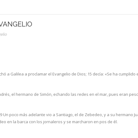
EVANGELIO
elio
 a Galilea a proclamar el Evangelio de Dios; 15 decía: «Se ha cumplido el
Andrés, el hermano de Simón, echando las redes en el mar, pues eran pesca
 19 Un poco más adelante vio a Santiago, el de Zebedeo, y a su hermano J
deo en la barca con los jornaleros y se marcharon en pos de él.