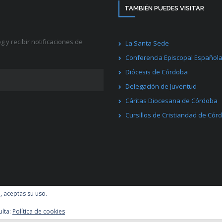
TAMBIÉN PUEDES VISITAR
g y recibir notificaciones de
La Santa Sede
Conferencia Episcopal Español
Diócesis de Córdoba
Delegación de Juventud
Cáritas Diocesana de Córdoba
Cursillos de Cristiandad de Cór
ess
.
Facebook
Twitter
l, aceptas su uso.
ulta:
Política de cookies