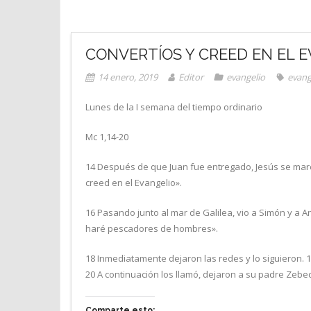
CONVERTÍOS Y CREED EN EL 
14 enero, 2019
Editor
evangelio
evang
Lunes de la I semana del tiempo ordinario
Mc 1,14-20
14 Después de que Juan fue entregado, Jesús se marchó
creed en el Evangelio».
16 Pasando junto al mar de Galilea, vio a Simón y a 
haré pescadores de hombres».
18 Inmediatamente dejaron las redes y lo siguieron.
20 A continuación los llamó, dejaron a su padre Zebe
Comparte esto: