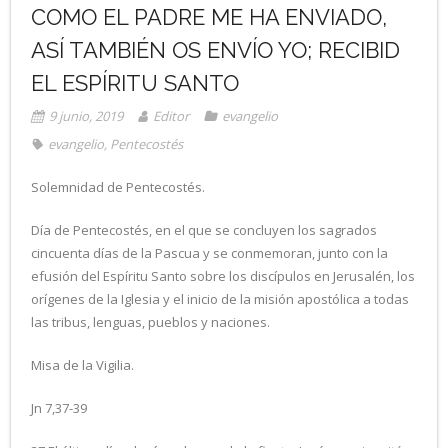
COMO EL PADRE ME HA ENVIADO,
ASÍ TAMBIÉN OS ENVÍO YO; RECIBID
EL ESPÍRITU SANTO
9 junio, 2019
Editor
evangelio
evangelio
,
Pentecostés
Solemnidad de Pentecostés.
Día de Pentecostés, en el que se concluyen los sagrados
cincuenta días de la Pascua y se conmemoran, junto con la
efusión del Espíritu Santo sobre los discípulos en Jerusalén, los
orígenes de la Iglesia y el inicio de la misión apostólica a todas
las tribus, lenguas, pueblos y naciones.
Misa de la Vigilia.
Jn 7,37-39