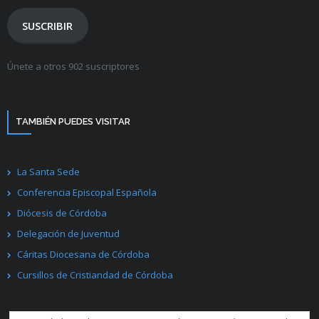
correo
electrónico
SUSCRIBIR
Únete a otros 902 suscriptores
TAMBIÉN PUEDES VISITAR
La Santa Sede
Conferencia Episcopal Española
Diócesis de Córdoba
Delegación de Juventud
Cáritas Diocesana de Córdoba
Cursillos de Cristiandad de Córdoba