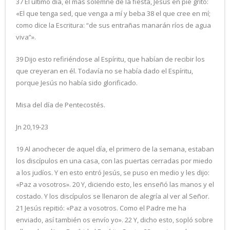
37 El último día, el más solemne de la fiesta, Jesús en pie gritó:
«El que tenga sed, que venga a mí y beba 38 el que cree en mí;
como dice la Escritura: “de sus entrañas manarán ríos de agua
viva”».
39 Dijo esto refiriéndose al Espíritu, que habían de recibir los
que creyeran en él. Todavía no se había dado el Espíritu,
porque Jesús no había sido glorificado.
Misa del día de Pentecostés.
Jn 20,19-23
19 Al anochecer de aquel día, el primero de la semana, estaban
los discípulos en una casa, con las puertas cerradas por miedo
a los judíos. Y en esto entró Jesús, se puso en medio y les dijo:
«Paz a vosotros». 20 Y, diciendo esto, les enseñó las manos y el
costado. Y los discípulos se llenaron de alegría al ver al Señor.
21 Jesús repitió: «Paz a vosotros. Como el Padre me ha
enviado, así también os envío yo». 22 Y, dicho esto, sopló sobre