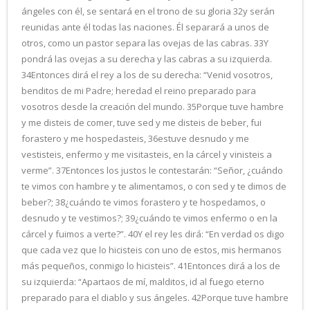
ángeles con él, se sentará en el trono de su gloria 32y serán
reunidas ante él todas las naciones. Él separará a unos de
otros, como un pastor separa las ovejas de las cabras. 33Y
pondrá las ovejas a su derecha y las cabras a su izquierda.
34Entonces dirá el rey a los de su derecha: “Venid vosotros,
benditos de mi Padre; heredad el reino preparado para
vosotros desde la creación del mundo. 35Porque tuve hambre
y me disteis de comer, tuve sed y me disteis de beber, fui
forastero y me hospedasteis, 36estuve desnudo y me
vestisteis, enfermo y me visitasteis, en la cárcel y vinisteis a
verme”. 37Entonces los justos le contestarán: “Señor, ¿cuándo
te vimos con hambre y te alimentamos, o con sed y te dimos de
beber?; 38¿cuándo te vimos forastero y te hospedamos, o
desnudo y te vestimos?; 39¿cuándo te vimos enfermo o en la
cárcel y fuimos a verte?”. 40Y el rey les dirá: “En verdad os digo
que cada vez que lo hicisteis con uno de estos, mis hermanos
más pequeños, conmigo lo hicisteis”. 41Entonces dirá a los de
su izquierda: “Apartaos de mí, malditos, id al fuego eterno
preparado para el diablo y sus ángeles. 42Porque tuve hambre