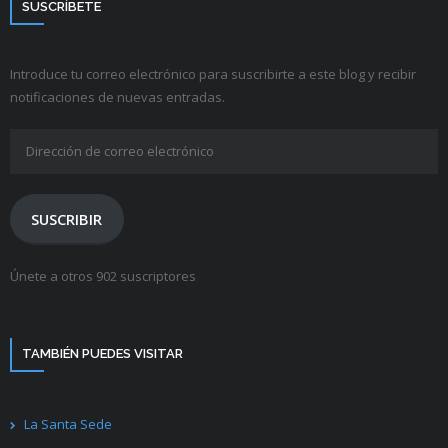
SUSCRÍBETE
Introduce tu correo electrónico para suscribirte a este blog y recibir
notificaciones de nuevas entradas.
Dirección
de
correo
electrónico
SUSCRIBIR
Únete a otros 902 suscriptores
TAMBIÉN PUEDES VISITAR
La Santa Sede