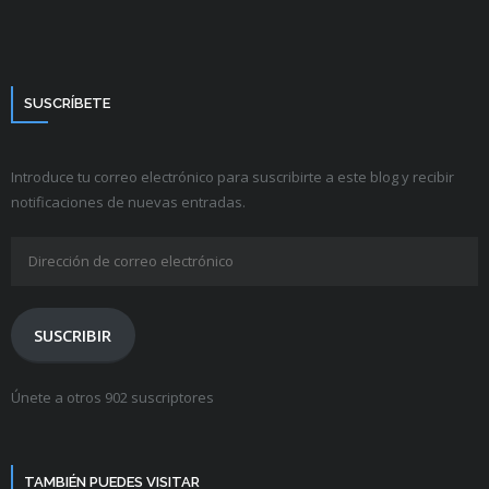
SUSCRÍBETE
Introduce tu correo electrónico para suscribirte a este blog y recibir
notificaciones de nuevas entradas.
Dirección
de
correo
electrónico
SUSCRIBIR
Únete a otros 902 suscriptores
TAMBIÉN PUEDES VISITAR