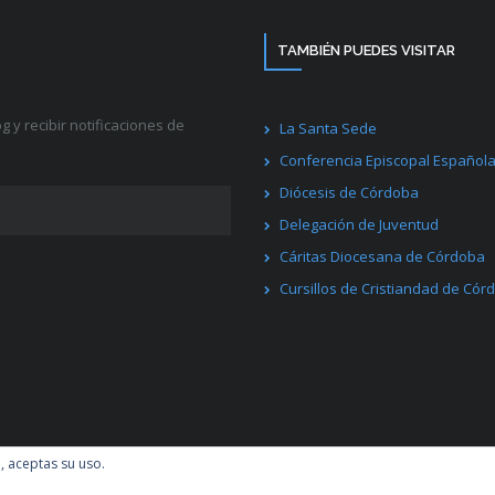
TAMBIÉN PUEDES VISITAR
g y recibir notificaciones de
La Santa Sede
Conferencia Episcopal Español
Diócesis de Córdoba
Delegación de Juventud
Cáritas Diocesana de Córdoba
Cursillos de Cristiandad de Cór
ess
.
Facebook
Twitter
l, aceptas su uso.