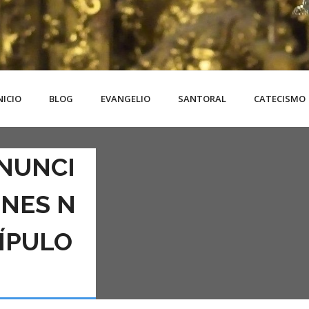
NICIO
BLOG
EVANGELIO
SANTORAL
CATECISMO
NUNCI
ENES N
CÍPULO