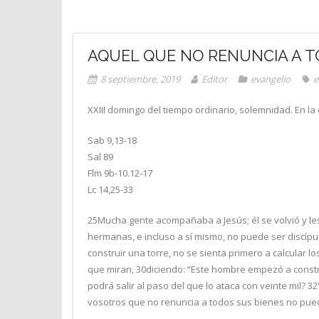
AQUEL QUE NO RENUNCIA A T
8 septiembre, 2019
Editor
evangelio
e
XXIII domingo del tiempo ordinario, solemnidad. En l
Sab 9,13-18
Sal 89
Flm 9b-10.12-17
Lc 14,25-33
25Mucha gente acompañaba a Jesús; él se volvió y les
hermanas, e incluso a sí mismo, no puede ser discípul
construir una torre, no se sienta primero a calcular l
que miran, 30diciendo: “Este hombre empezó a construi
podrá salir al paso del que lo ataca con veinte mil? 3
vosotros que no renuncia a todos sus bienes no pued