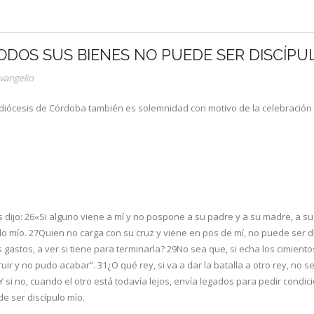
ODOS SUS BIENES NO PUEDE SER DISCÍPU
vangelio
a diócesis de Córdoba también es solemnidad con motivo de la celebració
 dijo: 26«Si alguno viene a mí y no pospone a su padre y a su madre, a su
o mío. 27Quien no carga con su cruz y viene en pos de mí, no puede ser dis
os gastos, a ver si tiene para terminarla? 29No sea que, si echa los cimien
r y no pudo acabar”. 31¿O qué rey, si va a dar la batalla a otro rey, no s
2Y si no, cuando el otro está todavía lejos, envía legados para pedir condi
e ser discípulo mío.