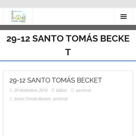
Saltar
al
contenido
29-12 SANTO TOMÁS BECKE
T
29-12 SANTO TOMÁS BECKET
29 diciembre, 2018
Editor
santoral
Santo Tomás Becket
,
santoral