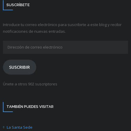
SUSCRÍBETE
Introduce tu correo electrónico para suscribirte a este blog y recibir
notificaciones de nuevas entradas.
Dirección
de
correo
electrónico
SUSCRIBIR
Únete a otros 902 suscriptores
TAMBIÉN PUEDES VISITAR
La Santa Sede